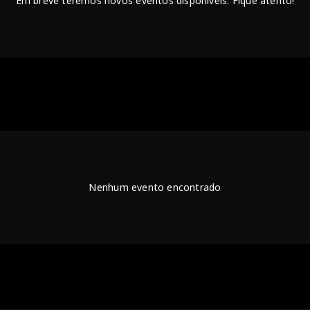
Em breve teremos novos eventos disponíveis. Fique atento!
Nenhum evento encontrado